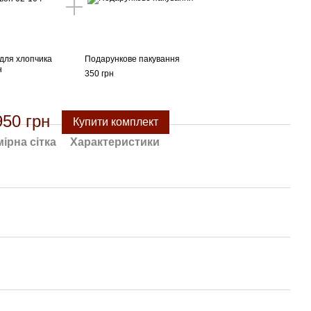
для хлопчика
Подарункове пакування
н
350 грн
950 грн
Купити комплект
ірна сітка
Характеристики