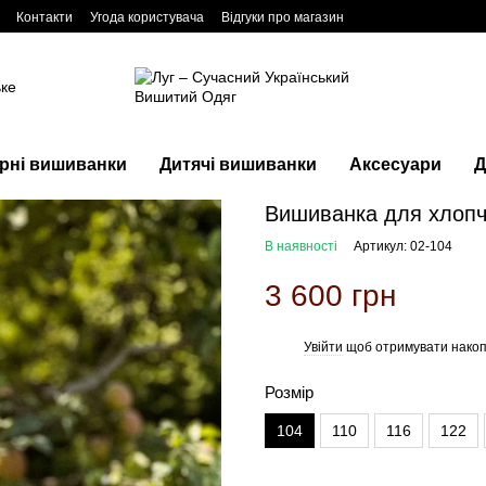
Контакти
Угода користувача
Відгуки про магазин
ьке
рні вишиванки
Дитячі вишиванки
Аксесуари
Д
Вишиванка для хлопч
В наявності
Артикул: 02-104
3 600 грн
Увійти
щоб отримувати накоп
%
Розмір
104
110
116
122