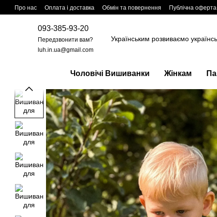
Перейти до основного контенту
Про нас
Оплата і доставка
Обмін та повернення
Публічна оферта
093-385-93-20
Українським розвиваємо українс
Передзвонити вам?
luh.in.ua@gmail.com
Чоловічі Вишиванки
Жінкам
Па