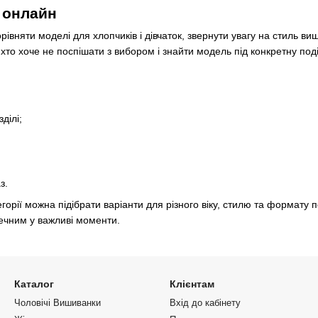
 онлайн
івняти моделі для хлопчиків і дівчаток, звернути увагу на стиль ви
то хоче не поспішати з вибором і знайти модель під конкретну под
ділі;
з.
егорії можна підібрати варіанти для різного віку, стилю та формату п
речним у важливі моменти.
Каталог
Клієнтам
Чоловічі Вишиванки
Вхід до кабінету