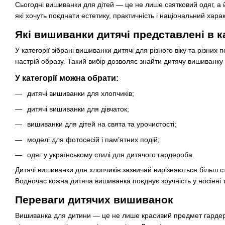
Сьогодні вишиванки для дітей — це не лише святковий одяг, а 
які хочуть поєднати естетику, практичність і національний хара
Які вишиванки дитячі представлені в ка
У категорії зібрані вишиванки дитячі для різного віку та різних
настрій образу. Такий вибір дозволяє знайти дитячу вишиванку я
У категорії можна обрати:
дитячі вишиванки для хлопчиків;
дитячі вишиванки для дівчаток;
вишиванки для дітей на свята та урочистості;
моделі для фотосесій і пам’ятних подій;
одяг у українському стилі для дитячого гардероба.
Дитячі вишиванки для хлопчиків зазвичай вирізняються більш с
Водночас кожна дитяча вишиванка поєднує зручність у носінні т
Переваги дитячих вишиванок
Вишиванка для дитини — це не лише красивий предмет гардеро