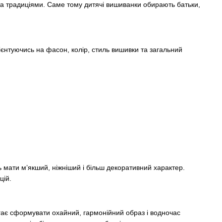
 та традиціями. Саме тому дитячі вишиванки обирають батьки,
 орієнтуючись на фасон, колір, стиль вишивки та загальний
ь мати м’якший, ніжніший і більш декоративний характер.
цій.
гає сформувати охайний, гармонійний образ і водночас