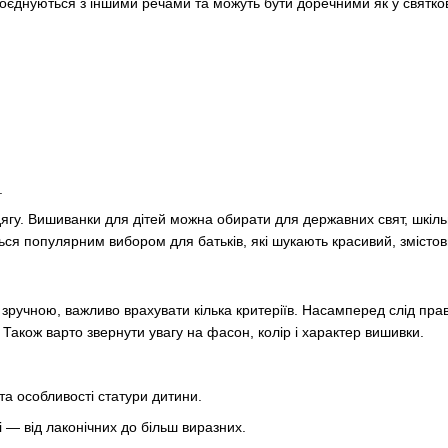
поєднуються з іншими речами та можуть бути доречними як у святков
.
гу. Вишиванки для дітей можна обирати для державних свят, шкільни
я популярним вибором для батьків, які шукають красивий, змістовн
зручною, важливо врахувати кілька критеріїв. Насамперед слід пра
і. Також варто звернути увагу на фасон, колір і характер вишивки.
 та особливості статури дитини.
лі — від лаконічних до більш виразних.