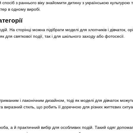
й спосіб з раннього віку знайомити дитину з українською культурою
ктер в одному виробі.
тегорії
 подій. На сторінці можна підібрати моделі для хлопчиків і дівчаток,
к для святкової події, так і для шкільного заходу або фотосесії.
триманим і лаконічним дизайном, тоді як моделі для дівчаток можут
а виразний стиль, що робить її доречною для різних життєвих ситуа
ба, а й практичний вибір для особливих подій. Такий одяг допома