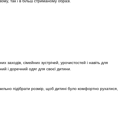
ому, так і в більш стриманому образі.
х заходів, сімейних зустрічей, урочистостей і навіть для
ий і доречний одяг для своєї дитини.
вильно підібрати розмір, щоб дитині було комфортно рухатися,