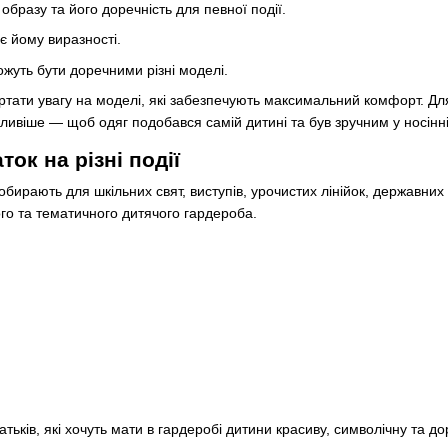
бразу та його доречність для певної події.
 йому виразності.
жуть бути доречними різні моделі.
ти увагу на моделі, які забезпечують максимальний комфорт. Для шк
ливіше — щоб одяг подобався самій дитині та був зручним у носінні
ок на різні події
бирають для шкільних свят, виступів, урочистих лінійок, державних 
го та тематичного дитячого гардероба.
ьків, які хочуть мати в гардеробі дитини красиву, символічну та до