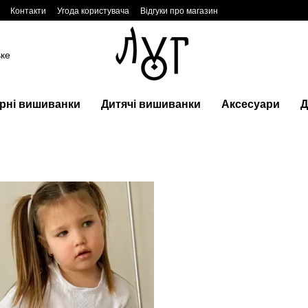
Контакти
Угода користувача
Відгуки про магазин
ьке
рні вишиванки
Дитячі вишиванки
Аксесуари
Д