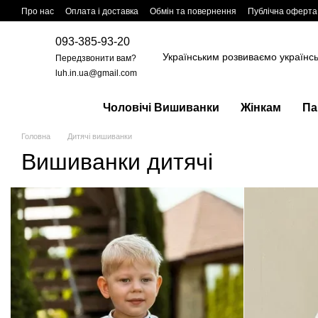
Перейти до основного контенту
Про нас
Оплата і доставка
Обмін та повернення
Публічна оферта
093-385-93-20
Українським розвиваємо українс
Передзвонити вам?
luh.in.ua@gmail.com
Чоловічі Вишиванки
Жінкам
Па
Головна
Дитячі вишиванки
Вишиванки дитячі