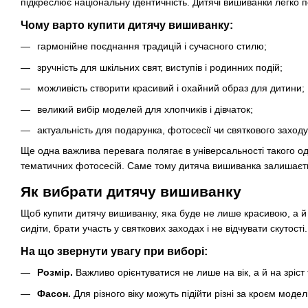
підкреслює національну ідентичність. Дитячі вишиванки легко 
Чому варто купити дитячу вишиванку:
гармонійне поєднання традицій і сучасного стилю;
зручність для шкільних свят, виступів і родинних подій;
можливість створити красивий і охайний образ для дитини;
великий вибір моделей для хлопчиків і дівчаток;
актуальність для подарунка, фотосесії чи святкового заходу
Ще одна важлива перевага полягає в універсальності такого одя
тематичних фотосесій. Саме тому дитяча вишиванка залишаєтьс
Як вибрати дитячу вишиванку
Щоб купити дитячу вишиванку, яка буде не лише красивою, а й 
сидіти, брати участь у святкових заходах і не відчувати скутост
На що звернути увагу при виборі:
Розмір.
Важливо орієнтуватися не лише на вік, а й на зріст
Фасон.
Для різного віку можуть підійти різні за кроєм моде