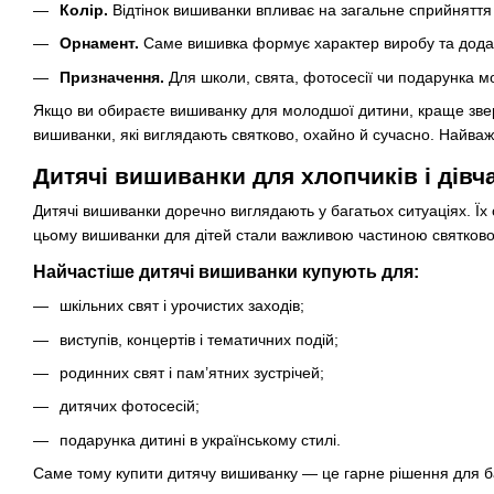
Колір.
Відтінок вишиванки впливає на загальне сприйняття о
Орнамент.
Саме вишивка формує характер виробу та додає
Призначення.
Для школи, свята, фотосесії чи подарунка мо
Якщо ви обираєте вишиванку для молодшої дитини, краще зверта
вишиванки, які виглядають святково, охайно й сучасно. Найваж
Дитячі вишиванки для хлопчиків і дівчат
Дитячі вишиванки доречно виглядають у багатьох ситуаціях. Їх о
цьому вишиванки для дітей стали важливою частиною святково
Найчастіше дитячі вишиванки купують для:
шкільних свят і урочистих заходів;
виступів, концертів і тематичних подій;
родинних свят і пам’ятних зустрічей;
дитячих фотосесій;
подарунка дитині в українському стилі.
Саме тому купити дитячу вишиванку — це гарне рішення для бат