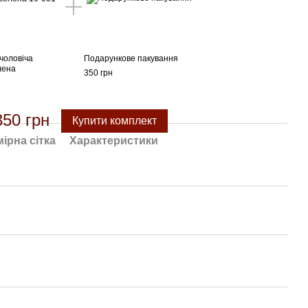
чоловіча
Подарункове пакування
лена
350 грн
350 грн
Купити комплект
ірна сітка
Характеристики