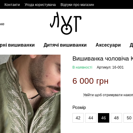
Контакти
Угода користувача
Відгуки про магазин
ьке
рні вишиванки
Дитячі вишиванки
Аксесуари
Д
Вишиванка чоловіча 
В наявності
Артикул: 16-001
6 000 грн
Увійти
щоб отримувати накоп
%
Розмір
42
44
46
48
50