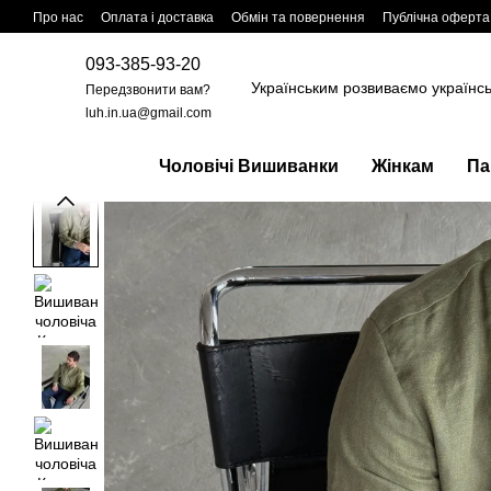
Перейти до основного контенту
Про нас
Оплата і доставка
Обмін та повернення
Публічна оферта
093-385-93-20
Українським розвиваємо українс
Передзвонити вам?
luh.in.ua@gmail.com
Чоловічі Вишиванки
Жінкам
Па