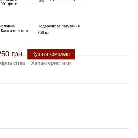
чоловіча
Подарункове пакування
 Кава з молоком
350 грн
250 грн
Купити комплект
ірна сітка
Характеристики