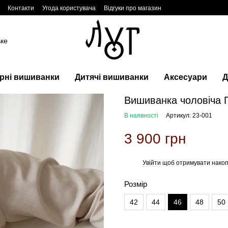
Контакти
Угода користувача
Відгуки про магазин
ьке
рні вишиванки
Дитячі вишиванки
Аксесуари
Д
Вишиванка чоловіча 
В наявності
Артикул: 23-001
3 900 грн
Увійти
щоб отримувати накоп
%
Розмір
42
44
46
48
50