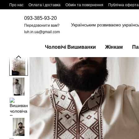
Перейти до основного контенту
Про нас
Оплата і доставка
Обмін та повернення
Публічна оферта
093-385-93-20
Українським розвиваємо українс
Передзвонити вам?
luh.in.ua@gmail.com
Чоловічі Вишиванки
Жінкам
Па