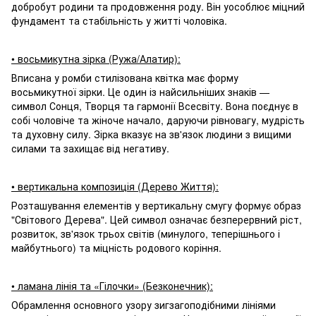
добробут родини та продовження роду. Він уособлює міцний
фундамент та стабільність у житті чоловіка.
• восьмикутна зірка (Ружа/Алатир):
Вписана у ромби стилізована квітка має форму
восьмикутної зірки. Це один із найсильніших знаків —
символ Сонця, Творця та гармонії Всесвіту. Вона поєднує в
собі чоловіче та жіноче начало, даруючи рівновагу, мудрість
та духовну силу. Зірка вказує на зв'язок людини з вищими
силами та захищає від негативу.
• вертикальна композиція (Дерево Життя):
Розташування елементів у вертикальну смугу формує образ
"Світового Дерева". Цей символ означає безперервний ріст,
розвиток, зв'язок трьох світів (минулого, теперішнього і
майбутнього) та міцність родового коріння.
• ламана лінія та «Гілочки» (Безконечник):
Обрамлення основного узору зигзагоподібними лініями