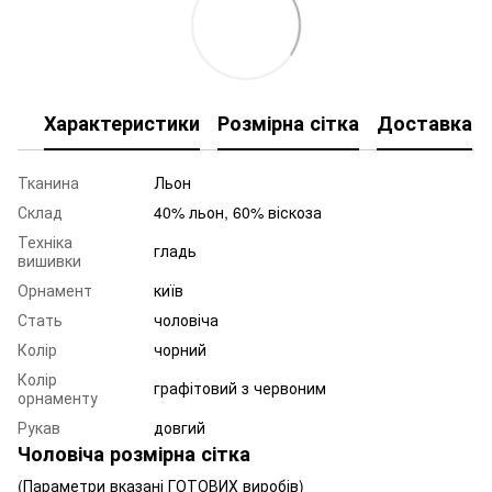
Характеристики
Розмірна сітка
Доставка
Тканина
Льон
Склад
40% льон, 60% віскоза
Техніка
гладь
вишивки
Орнамент
київ
Стать
чоловіча
Колір
чорний
Колір
графітовий з червоним
орнаменту
Рукав
довгий
Чоловіча розмірна сітка
(Параметри вказані ГОТОВИХ виробів)