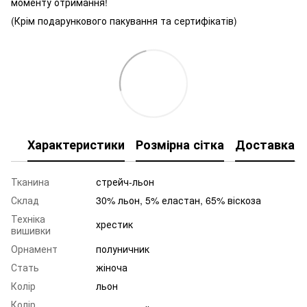
моменту отримання!
(Крім подарункового пакування та сертифікатів)
Характеристики
Розмірна сітка
Доставка
Тканина
стрейч-льон
Склад
30% льон, 5% еластан, 65% віскоза
Техніка
хрестик
вишивки
Орнамент
полуничник
Стать
жіноча
Колір
льон
Колір