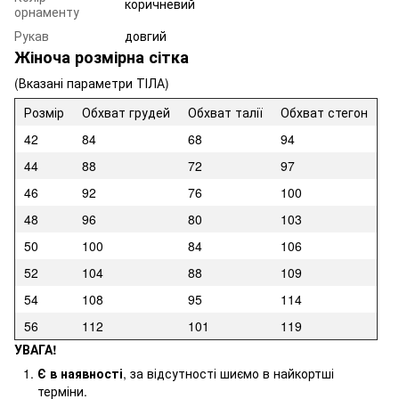
коричневий
орнаменту
Рукав
довгий
Жіноча розмірна сітка
(Вказані параметри ТІЛА)
Розмір
Обхват грудей
Обхват талії
Обхват стегон
42
84
68
94
44
88
72
97
46
92
76
100
48
96
80
103
50
100
84
106
52
104
88
109
54
108
95
114
56
112
101
119
УВАГА!
Є в наявності
, за відсутності шиємо в найкортші
терміни.